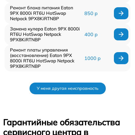
Ремонт блока питания Eaton
9PX 8000i RT6U HotSwap
850 р
Netpack 9PX8KiRTNBP
Замена кулера Eaton 9PX 8000i
RT6U HotSwap Netpack
400 р
9PX8KiRTNBP
Ремонт платы управления
(восстановление) Eaton 9PX
1000 р
8000i RT6U HotSwap Netpack
9PX8KiRTNBP
У меня другая неисправность
Гарантийные обязательства
сервисного центра в