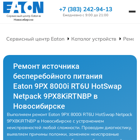
+7 (383) 242-94-13
Ежедневно с 9:00 до 21:00
Сервисный центр Eaton
в
Новосибирске
Сервисный центр Eaton
Каталог устройств
Ремонт
Ремонт источника
бесперебойного питания
Eaton 9PX 8000i RT6U HotSwap
Netpack 9PX8KiRTNBP в
Новосибирске
Выполняем ремонт Eaton 9PX 8000i RT6U HotSwap Netpack
9PX8KiRTNBP в Новосибирске с устранением
неисправностей любой сложности. Проводим диагностику,
выявляем причины поломки, заменяем неисправные