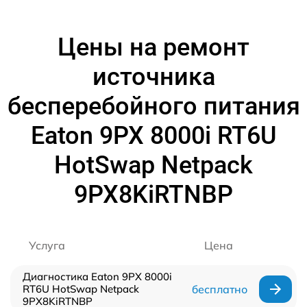
Цены на ремонт
источника
бесперебойного питания
Eaton 9PX 8000i RT6U
HotSwap Netpack
9PX8KiRTNBP
Услуга
Цена
Диагностика Eaton 9PX 8000i
RT6U HotSwap Netpack
бесплатно
9PX8KiRTNBP