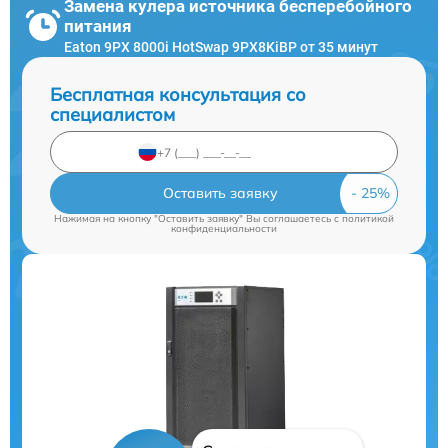
Замена кулера источника бесперебойного
питания
Eaton 9PX 8000i HotSwap 9PX8KiBP от 35 минут
Бесплатная консультация со
специалистом
Оставить заявку
Нажимая на кнопку "Оставить заявку" Вы соглашаетесь c
политикой
конфиденциальности