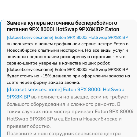
Замена кулера источника бесперебойного
питания 9PX 8000i HotSwap 9PX8KiBP Eaton
[dataset:services:name] Eaton 9PX 8000i HotSwap 9PX8KiBP
выполняется в нашем профильном сервис-центре Eaton в
Новосибирске опытными мастерами. На все виды услуг и
запчасти предоставляем расширенную гарантию - мы в
сервис-центре уверены в качестве наших работ.
[dataset:services:name] Eaton 9PX 8000i HotSwap 9PX8KiBP
будет стоить на -15% дешевле при оформлении заказа на
сайте через форму заказа звонка.
[dataset:services:name] Eaton 9PX 8000i HotSwap
9PX8KiBP
выполняется на выезде, если не требует
большого оборудования и сложного ремонта. В
таких случаях наш мастер привезет Eaton 9PX 8000i
HotSwap 9PX8KiBP в сц Eaton в Новосибирске и
привезет обратно.
Позвоните и наш сотрудник сервисного центра