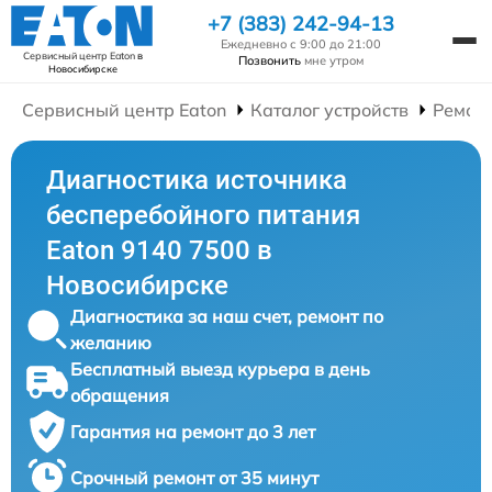
+7 (383) 242-94-13
Ежедневно с 9:00 до 21:00
Сервисный центр Eaton
в
Позвонить
мне утром
Новосибирске
Сервисный центр Eaton
Каталог устройств
Ремонт
Диагностика источника
бесперебойного питания
Eaton 9140 7500 в
Новосибирске
Диагностика за наш счет, ремонт по
желанию
Бесплатный выезд курьера в день
обращения
Гарантия на ремонт до 3 лет
Срочный ремонт от 35 минут